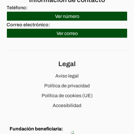
Información de contacto
Teléfono:
Ver número
633 731 048
Correo electrónico:
Ver correo
criptoestalvi[@]protonmail.com
Legal
Aviso legal
Política de privacidad
Política de cookies (UE)
Accesibilidad
Fundación beneficiaria: